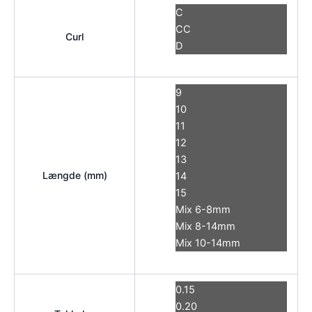
C
CC
Curl
D
9
10
11
12
13
Længde (mm)
14
15
Mix 6-8mm
Mix 8-14mm
Mix 10-14mm
0.15
0.20