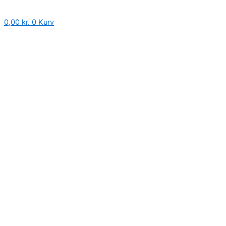
Products
Gå
search
til
0,00
kr.
0
Kurv
indholdet