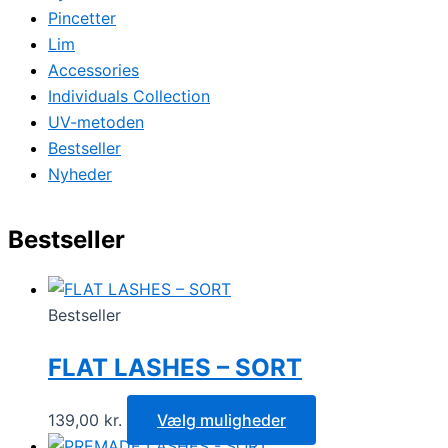
Pincetter
Lim
Accessories
Individuals Collection
UV-metoden
Bestseller
Nyheder
Bestseller
Bestseller
FLAT LASHES – SORT
139,00
kr.
Vælg muligheder