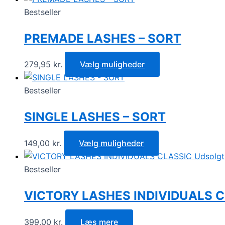
Bestseller
PREMADE LASHES – SORT
279,95
kr.
Vælg muligheder
Bestseller
SINGLE LASHES – SORT
149,00
kr.
Vælg muligheder
Udsolgt
Bestseller
VICTORY LASHES INDIVIDUALS 
399,00
kr.
Læs mere