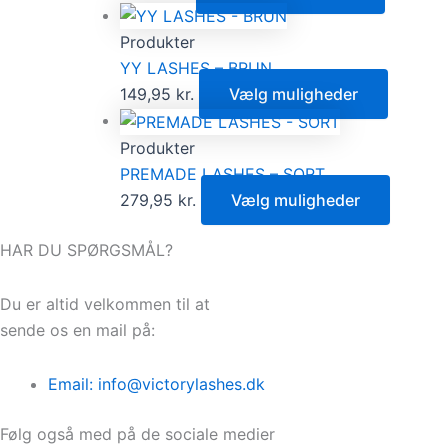
Produkter
YY LASHES – BRUN
149,95
kr.
Vælg muligheder
Produkter
PREMADE LASHES – SORT
279,95
kr.
Vælg muligheder
HAR DU SPØRGSMÅL?
Du er altid velkommen til at
sende os en mail på:
Email: info@victorylashes.dk
Følg også med på de sociale medier