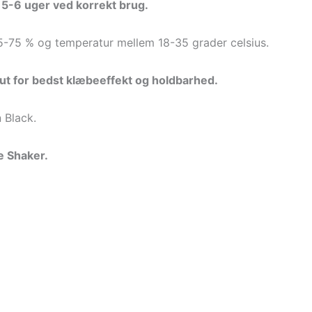
l 5-6 uger ved korrekt brug.
25-75 % og temperatur mellem 18-35 grader celsius.
inut for bedst klæbeeffekt og holdbarhed.
n Black.
e Shaker.