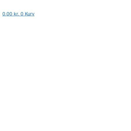
Products
LIM
Gå
search
RINGE
til
0,00
kr.
0
Kurv
antal
indholdet