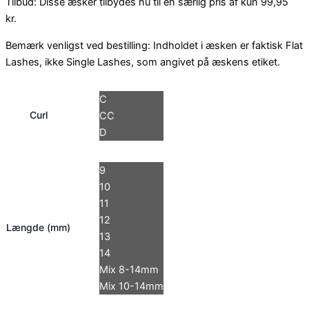
Tilbud: Disse æsker tilbydes nu til en særlig pris af kun 99,95
kr.
Bemærk venligst ved bestilling: Indholdet i æsken er faktisk Flat
Lashes, ikke Single Lashes, som angivet på æskens etiket.
C
Curl
CC
D
9
10
11
12
Længde (mm)
13
14
Mix 8-14mm
Mix 10-14mm