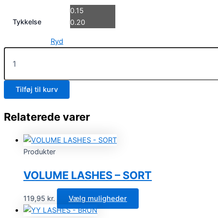
0.15
Tykkelse
0.20
Ryd
Tilføj til kurv
Relaterede varer
Produkter
VOLUME LASHES – SORT
119,95
kr.
Vælg muligheder